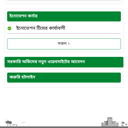
ইনোভেশন কর্নার
ইনোভেশন টিমের কার্যাবলী
সকল
সরকারি অফিসের নতুন ওয়েবসাইটের আবেদন
জরুরি হটলাইন