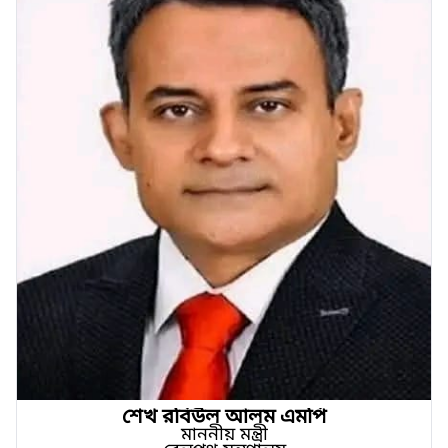
শেখ রবিউল আলম এমপি
মাননীয় মন্ত্রী