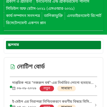
প্রকাশ ও প্রচারনা
ইনভেন্টরি এন্ড প্রকিউরমেন্ট পলিসি
সিডিউল অফ রেটস-২০২১ (এসওআর-২০২১)
কার্য-সম্পাদন সনদপত্র
তালিকাভুক্তি
এনভাইরনমেন্ট রিপোর্ট
রিসেটেলমেন্ট একশন প্লান
স্ক্রলবার
নোটিশ বোর্ড
দাপ্তরিক পত্রে "নজরুল বর্ষ"-এর নির্ধারিত লোগো ব্যবহার
প্রসঙ্গে।
০৬-০৮-২০২৬
নতুন
সাধারণ
ই-মেইল এর নিরাপত্তা নিশ্চিতকরণে করণীয় বিষয়ে বিসিসি
এর গুরুত্বপূর্ণ নির্দেশনা।