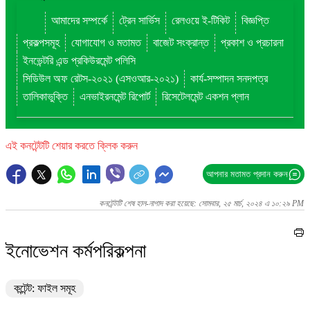
আমাদের সম্পর্কে
ট্রেন সার্ভিস
রেলওয়ে ই-টিকিট
বিজ্ঞপ্তি
প্রকল্পসমূহ
যোগাযোগ ও মতামত
বাজেট সংক্রান্ত
প্রকাশ ও প্রচারনা
ইনভেন্টরি এন্ড প্রকিউরমেন্ট পলিসি
সিডিউল অফ রেটস-২০২১ (এসওআর-২০২১)
কার্য-সম্পাদন সনদপত্র
তালিকাভুক্তি
এনভাইরনমেন্ট রিপোর্ট
রিসেটেলমেন্ট একশন প্লান
এই কনটেন্টটি শেয়ার করতে ক্লিক করুন
আপনার মতামত প্রদান করুন
কনটেন্টটি শেষ হাল-নাগাদ করা হয়েছে: সোমবার, ২৫ মার্চ, ২০২৪ এ ১০:২৯ PM
ইনোভেশন কর্মপরিকল্পনা
কন্টেন্ট: ফাইল সমূহ