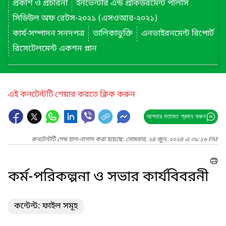
প্রকাশ ও প্রচারনা
ইনভেন্টরি এন্ড প্রকিউরমেন্ট পলিসি
সিডিউল অফ রেটস-২০২১ (এসওআর-২০২১)
কার্য-সম্পাদন সনদপত্র
তালিকাভুক্তি
এনভাইরনমেন্ট রিপোর্ট
রিসেটেলমেন্ট একশন প্লান
এই কনটেন্টটি শেয়ার করতে ক্লিক করুন
আপনার মতামত প্রদান করুন
কনটেন্টটি শেষ হাল-নাগাদ করা হয়েছে: সোমবার, ২৪ জুন, ২০২৪ এ ০৯:১৬ PM
কর্ম-পরিকল্পনা ও সভার কার্যবিবরনী
কন্টেন্ট: ফাইল সমূহ