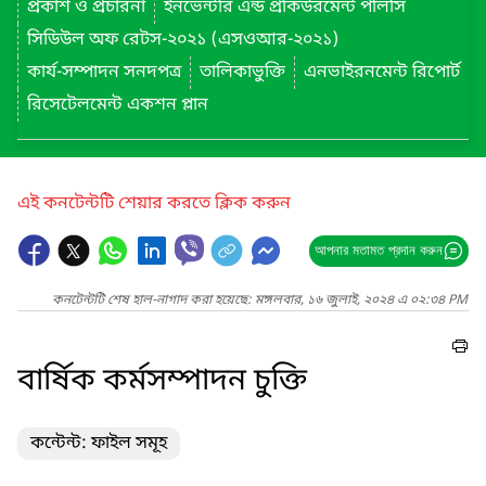
প্রকাশ ও প্রচারনা
ইনভেন্টরি এন্ড প্রকিউরমেন্ট পলিসি
সিডিউল অফ রেটস-২০২১ (এসওআর-২০২১)
কার্য-সম্পাদন সনদপত্র
তালিকাভুক্তি
এনভাইরনমেন্ট রিপোর্ট
রিসেটেলমেন্ট একশন প্লান
এই কনটেন্টটি শেয়ার করতে ক্লিক করুন
আপনার মতামত প্রদান করুন
কনটেন্টটি শেষ হাল-নাগাদ করা হয়েছে: মঙ্গলবার, ১৬ জুলাই, ২০২৪ এ ০২:৩৪ PM
বার্ষিক কর্মসম্পাদন চুক্তি
কন্টেন্ট: ফাইল সমূহ