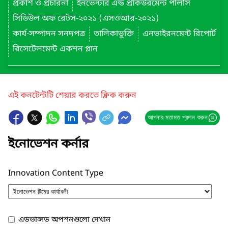
প্রকাশ ও প্রচারনা
ইনভেন্টরি এন্ড প্রকিউরমেন্ট পলিসি
সিডিউল অফ রেটস-২০২১ (এসওআর-২০২১)
কার্য-সম্পাদন সনদপত্র
তালিকাভুক্তি
এনভাইরনমেন্ট রিপোর্ট
রিসেটেলমেন্ট একশন প্লান
এই কনটেন্টটি শেয়ার করতে ক্লিক করুন
আপনার মতামত প্রদান করুন
ইনোভেশন কর্নার
Innovation Content Type
এডভান্সড অপশনগুলো দেখান