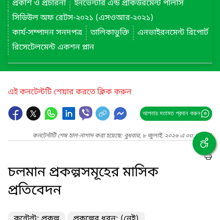
প্রকাশ ও প্রচারনা
ইনভেন্টরি এন্ড প্রকিউরমেন্ট পলিসি
সিডিউল অফ রেটস-২০২১ (এসওআর-২০২১)
কার্য-সম্পাদন সনদপত্র
তালিকাভুক্তি
এনভাইরনমেন্ট রিপোর্ট
রিসেটেলমেন্ট একশন প্লান
এই কনটেন্টটি শেয়ার করতে ক্লিক করুন
আপনার মতামত প্রদান করুন
কনটেন্টটি শেষ হাল-নাগাদ করা হয়েছে: বুধবার, ৮ জুলাই, ২০২৬ এ ০৩:১০ PM
চলমান প্রকল্পসমূহের মাসিক
প্রতিবেদন
কন্টেন্ট: প্রকল্প
প্রকল্পের ধরন: (নেই)