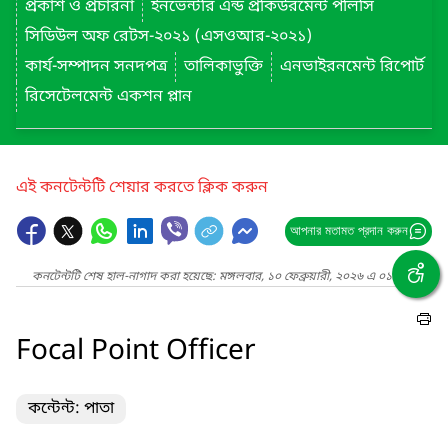
প্রকাশ ও প্রচারনা
ইনভেন্টরি এন্ড প্রকিউরমেন্ট পলিসি
সিডিউল অফ রেটস-২০২১ (এসওআর-২০২১)
কার্য-সম্পাদন সনদপত্র
তালিকাভুক্তি
এনভাইরনমেন্ট রিপোর্ট
রিসেটেলমেন্ট একশন প্লান
এই কনটেন্টটি শেয়ার করতে ক্লিক করুন
আপনার মতামত প্রদান করুন
কনটেন্টটি শেষ হাল-নাগাদ করা হয়েছে: মঙ্গলবার, ১০ ফেব্রুয়ারী, ২০২৬ এ ০১:৫৬ PM
Focal Point Officer
কন্টেন্ট: পাতা