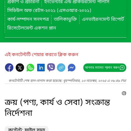
প্রকাশ ও প্রচারনা
ইনভেন্টরি এন্ড প্রকিউরমেন্ট পলিসি
সিডিউল অফ রেটস-২০২১ (এসওআর-২০২১)
কার্য-সম্পাদন সনদপত্র
তালিকাভুক্তি
এনভাইরনমেন্ট রিপোর্ট
রিসেটেলমেন্ট একশন প্লান
এই কনটেন্টটি শেয়ার করতে ক্লিক করুন
আপনার মতামত প্রদান করুন
কনটেন্টটি শেষ হাল-নাগাদ করা হয়েছে: বৃহস্পতিবার, ১৩ নভেম্বর, ২০২৫ এ ০৯:৪৯ PM
ক্রয় (পণ্য, কার্য ও সেবা) সংক্রান্ত
নির্দেশনা
কন্টেন্ট: ফাইল সমূহ