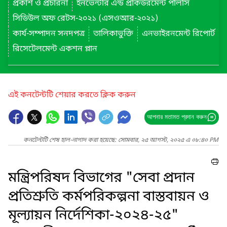
প্রকাশ ও প্রচারনা
ইনভেন্টরি এন্ড প্রকিউরমেন্ট পলিসি
সিডিউল অফ রেটস-২০২১ (এসওআর-২০২১)
কার্য-সম্পাদন সনদপত্র
তালিকাভুক্তি
এনভাইরনমেন্ট রিপোর্ট
রিসেটেলমেন্ট একশন প্লান
এই কনটেন্টটি শেয়ার করতে ক্লিক করুন
আপনার মতামত প্রদান করুন
কনটেন্টটি শেষ হাল-নাগাদ করা হয়েছে: সোমবার, ২৫ আগস্ট, ২০২৫ এ ০৮:৪০ PM
মন্ত্রিপরিষদ বিভাগের "সেবা প্রদান
প্রতিশ্রুতি কর্মপরিকল্পনা বাস্তবায়ন ও
মূল্যায়ন নির্দেশিকা-২০২৪-২৫"