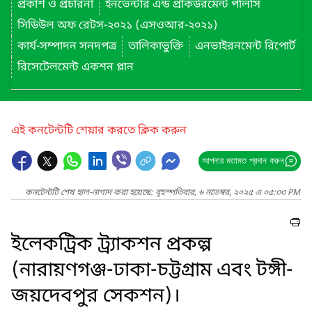
প্রকাশ ও প্রচারনা
ইনভেন্টরি এন্ড প্রকিউরমেন্ট পলিসি
সিডিউল অফ রেটস-২০২১ (এসওআর-২০২১)
কার্য-সম্পাদন সনদপত্র
তালিকাভুক্তি
এনভাইরনমেন্ট রিপোর্ট
রিসেটেলমেন্ট একশন প্লান
এই কনটেন্টটি শেয়ার করতে ক্লিক করুন
আপনার মতামত প্রদান করুন
কনটেন্টটি শেষ হাল-নাগাদ করা হয়েছে: বৃহস্পতিবার, ৬ নভেম্বর, ২০২৫ এ ০৫:৩৩ PM
ইলেকট্রিক ট্র্যাকশন প্রকল্প
(নারায়ণগঞ্জ-ঢাকা-চট্টগ্রাম এবং টঙ্গী-
জয়দেবপুর সেকশন)।