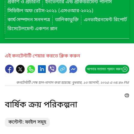
প্রকাশ ও প্রচারনা
ইনভেন্টরি এন্ড প্রকিউরমেন্ট পলিসি
সিডিউল অফ রেটস-২০২১ (এসওআর-২০২১)
কার্য-সম্পাদন সনদপত্র
তালিকাভুক্তি
এনভাইরনমেন্ট রিপোর্ট
রিসেটেলমেন্ট একশন প্লান
এই কনটেন্টটি শেয়ার করতে ক্লিক করুন
আপনার মতামত প্রদান করুন
কনটেন্টটি শেষ হাল-নাগাদ করা হয়েছে: বুধবার, ১৩ আগস্ট, ২০২৫ এ ০৪:৪৬ PM
বার্ষিক ক্রয় পরিকল্পনা
কন্টেন্ট: ফাইল সমূহ