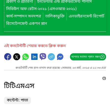
প্রকাশ ও প্রচারনা
ইনভেন্টরি এন্ড প্রকিউরমেন্ট পলিসি
সিডিউল অফ রেটস-২০২১ (এসওআর-২০২১)
কার্য-সম্পাদন সনদপত্র
তালিকাভুক্তি
এনভাইরনমেন্ট রিপোর্ট
রিসেটেলমেন্ট একশন প্লান
এই কনটেন্টটি শেয়ার করতে ক্লিক করুন
আপনার মতামত প্রদান করুন
কনটেন্টটি শেষ হাল-নাগাদ করা হয়েছে: সোমবার, ২৩ মার্চ, ২০১৫ এ ১১:০৬ AM
টিটিএমএস
কন্টেন্ট: পাতা