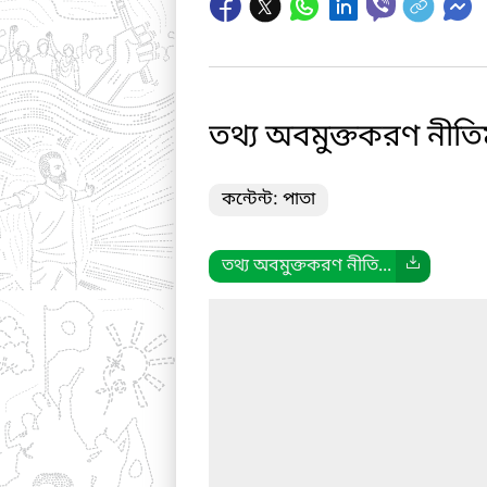
তথ্য অবমুক্তকরণ নীত
কন্টেন্ট: পাতা
তথ্য অবমুক্তকরণ নীতি...