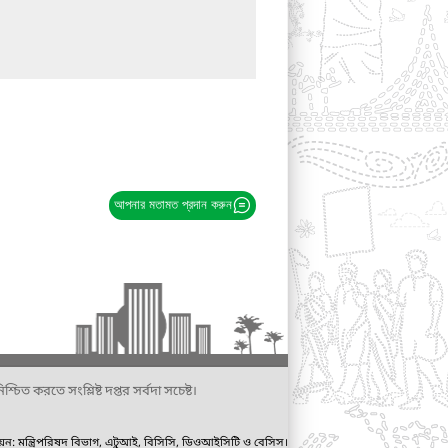
আপনার মতামত প্রদান করুন
্চিত করতে সংশ্লিষ্ট দপ্তর সর্বদা সচেষ্ট।
ায়ন: মন্ত্রিপরিষদ বিভাগ, এটুআই, বিসিসি, ডিওআইসিটি ও বেসিস।