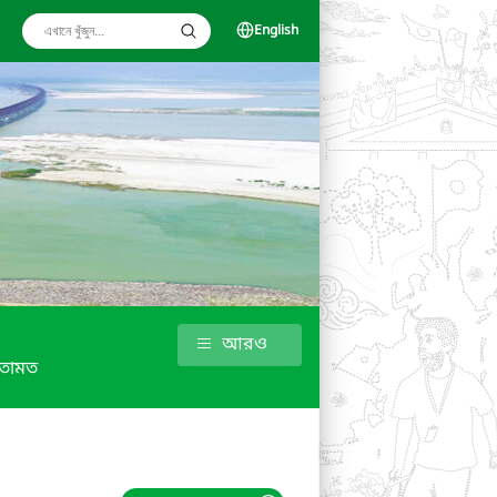
English
আরও
তামত