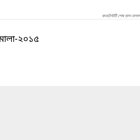
কনটেন্টটি শেষ হাল-নাগা
িমালা-২০১৫