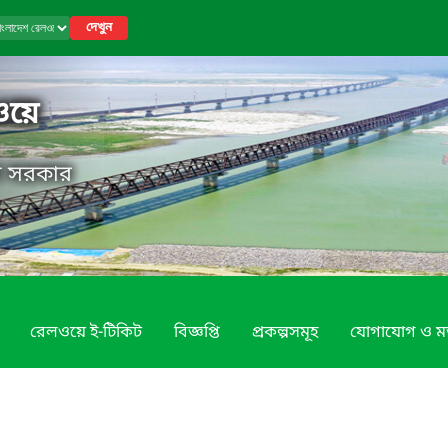
দেখুন
ওয়ে
েশ সরকার
রেলওয়ে ই-টিকিট
বিজ্ঞপ্তি
প্রকল্পসমূহ
যোগাযোগ ও ম