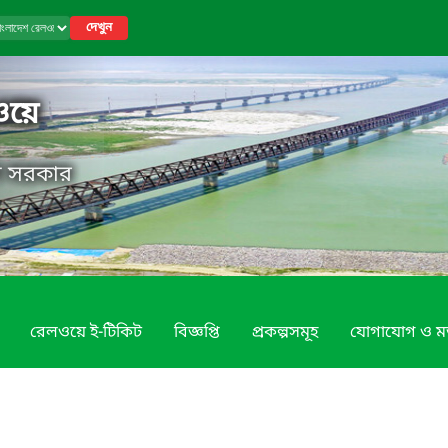
দেখুন
ওয়ে
েশ সরকার
রেলওয়ে ই-টিকিট
বিজ্ঞপ্তি
প্রকল্পসমূহ
যোগাযোগ ও ম