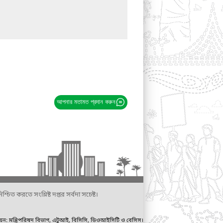
আপনার মতামত প্রদান করুন
্চিত করতে সংশ্লিষ্ট দপ্তর সর্বদা সচেষ্ট।
ায়ন: মন্ত্রিপরিষদ বিভাগ, এটুআই, বিসিসি, ডিওআইসিটি ও বেসিস।