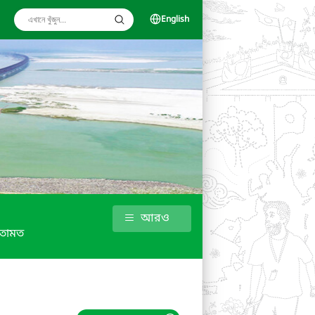
English
আরও
তামত