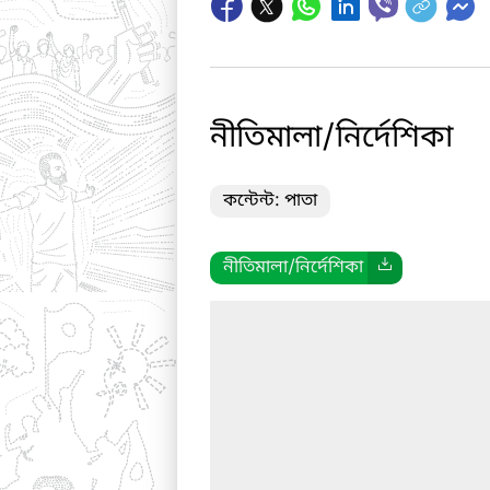
নীতিমালা/নির্দেশিকা
কন্টেন্ট: পাতা
নীতিমালা/নির্দেশিকা