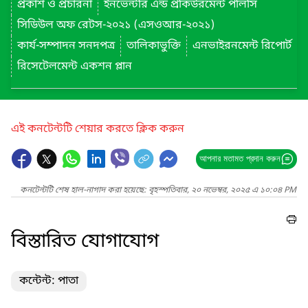
প্রকাশ ও প্রচারনা
ইনভেন্টরি এন্ড প্রকিউরমেন্ট পলিসি
সিডিউল অফ রেটস-২০২১ (এসওআর-২০২১)
কার্য-সম্পাদন সনদপত্র
তালিকাভুক্তি
এনভাইরনমেন্ট রিপোর্ট
রিসেটেলমেন্ট একশন প্লান
এই কনটেন্টটি শেয়ার করতে ক্লিক করুন
আপনার মতামত প্রদান করুন
কনটেন্টটি শেষ হাল-নাগাদ করা হয়েছে: বৃহস্পতিবার, ২০ নভেম্বর, ২০২৫ এ ১০:০৪ PM
বিস্তারিত যোগাযোগ
কন্টেন্ট: পাতা