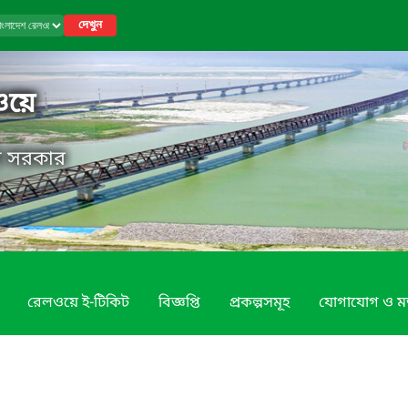
দেখুন
ওয়ে
েশ সরকার
রেলওয়ে ই-টিকিট
বিজ্ঞপ্তি
প্রকল্পসমূহ
যোগাযোগ ও ম