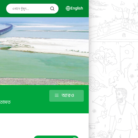
English
আরও
তামত