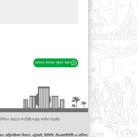
আপনার মতামত প্রদান করুন
্চিত করতে সংশ্লিষ্ট দপ্তর সর্বদা সচেষ্ট।
ায়ন: মন্ত্রিপরিষদ বিভাগ, এটুআই, বিসিসি, ডিওআইসিটি ও বেসিস।