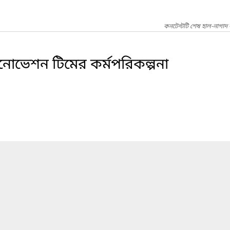
কনটেন্টটি শেষ হাল-নাগাদ
োভেশন টিমের কর্মপরিকল্পনা