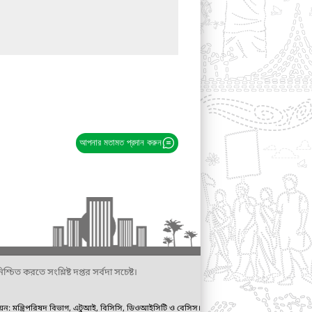
আপনার মতামত প্রদান করুন
্চিত করতে সংশ্লিষ্ট দপ্তর সর্বদা সচেষ্ট।
ায়ন: মন্ত্রিপরিষদ বিভাগ, এটুআই, বিসিসি, ডিওআইসিটি ও বেসিস।