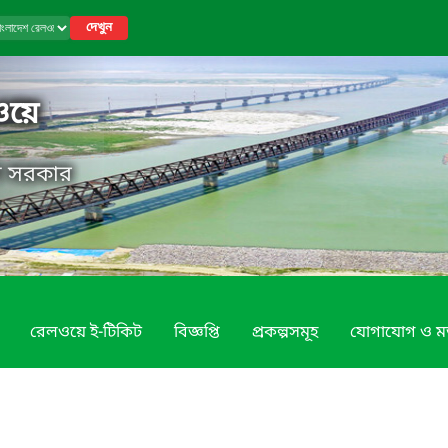
দেখুন
ওয়ে
েশ সরকার
রেলওয়ে ই-টিকিট
বিজ্ঞপ্তি
প্রকল্পসমূহ
যোগাযোগ ও ম