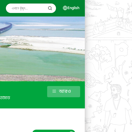
English
আরও
তামত