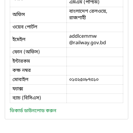
এমএম (পশ্চিম)
বাংলাদেশ রেলওয়ে,
অফিস
রাজশাহী
ওয়েব পোর্টল
addlcemmw
ইমেইল
@railway.gov.bd
ফোন (অফিস)
ইন্টারকম
কক্ষ নম্বর
মোবাইল
০১৩২৫০৮৭৩১০
ফ্যাক্স
ব্যাচ (বিসিএস)
ভিকার্ড ডাউনলোড করুন