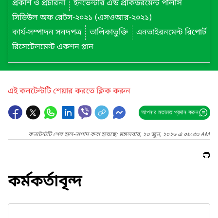
প্রকাশ ও প্রচারনা
ইনভেন্টরি এন্ড প্রকিউরমেন্ট পলিসি
সিডিউল অফ রেটস-২০২১ (এসওআর-২০২১)
কার্য-সম্পাদন সনদপত্র
তালিকাভুক্তি
এনভাইরনমেন্ট রিপোর্ট
রিসেটেলমেন্ট একশন প্লান
এই কনটেন্টটি শেয়ার করতে ক্লিক করুন
আপনার মতামত প্রদান করুন
কনটেন্টটি শেষ হাল-নাগাদ করা হয়েছে: মঙ্গলবার, ২৩ জুন, ২০২৬ এ ০৯:৫৩ AM
কর্মকর্তাবৃন্দ