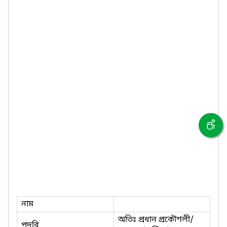
নাম
অতিঃ প্রধান প্রকৌশলী/
পদবি