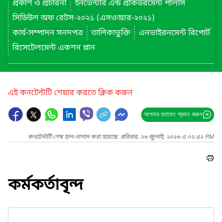
প্রকাশ ও প্রচারনা
ইনভেন্টরি এন্ড প্রকিউরমেন্ট পলিসি
সিডিউল অফ রেটস-২০২১ (এসওআর-২০২১)
কার্য-সম্পাদন সনদপত্র
তালিকাভুক্তি
এনভাইরনমেন্ট রিপোর্ট
রিসেটেলমেন্ট একশন প্লান
এই কনটেন্টটি শেয়ার করতে ক্লিক করুন
আপনার মতামত প্রদান করুন
কনটেন্টটি শেষ হাল-নাগাদ করা হয়েছে: রবিবার, ২৬ জুলাই, ২০২৬ এ ০২:৫২ PM
কর্মকর্তাবৃন্দ