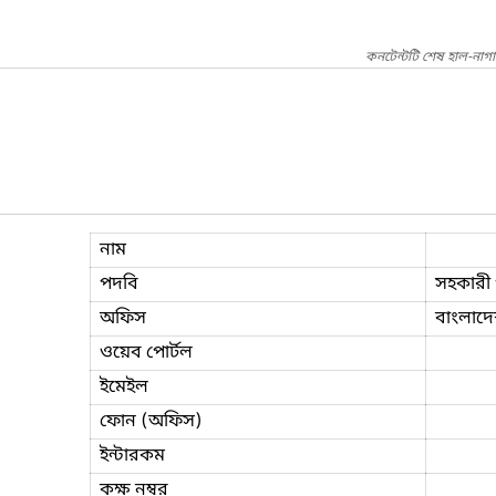
কনটেন্টটি শেষ হাল-নাগ
নাম
পদবি
সহকারী 
অফিস
বাংলাদ
ওয়েব পোর্টল
ইমেইল
ফোন (অফিস)
ইন্টারকম
কক্ষ নম্বর