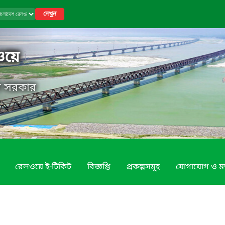
দেখুন
ওয়ে
েশ সরকার
রেলওয়ে ই-টিকিট
বিজ্ঞপ্তি
প্রকল্পসমূহ
যোগাযোগ ও ম