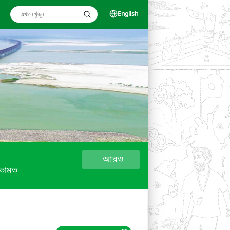
English
আরও
তামত