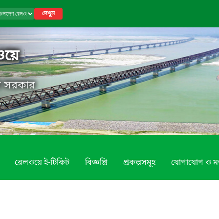
দেখুন
ওয়ে
েশ সরকার
রেলওয়ে ই-টিকিট
বিজ্ঞপ্তি
প্রকল্পসমূহ
যোগাযোগ ও ম