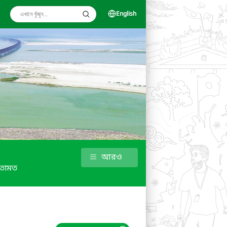
English
আরও
তামত