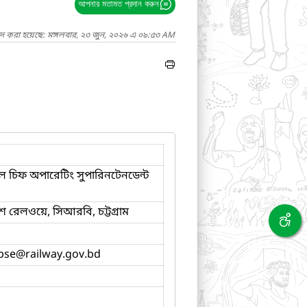
আপনার মতামত প্রদান করুন
াদ করা হয়েছে: মঙ্গলবার, ২৩ জুন, ২০২৬ এ ০৯:৫৩ AM
 চিফ অপারেটিং সুপারিনটেনডেন্ট
শ রেলওয়ে, সিআরবি, চট্টগ্রাম
pse
@railway.gov.bd