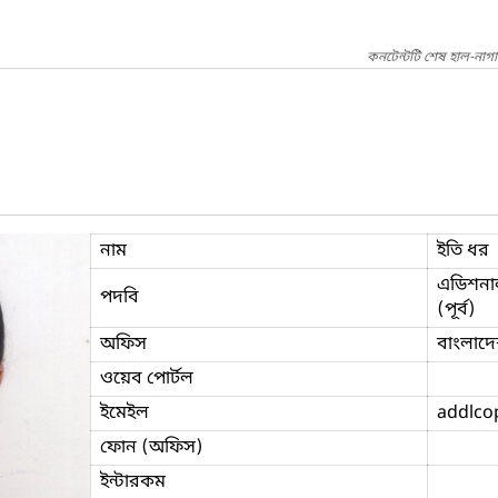
কনটেন্টটি শেষ হাল-নাগ
নাম
ইতি ধর
এডিশনাল
পদবি
(পূর্ব)
অফিস
বাংলাদে
ওয়েব পোর্টল
ইমেইল
addlco
ফোন (অফিস)
ইন্টারকম