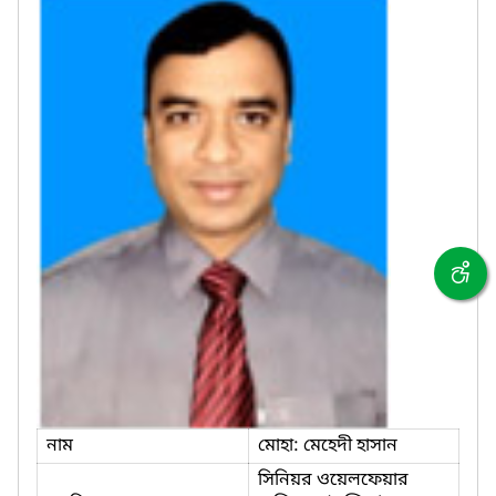
নাম
মোহা: মেহেদী হাসান
সিনিয়র ওয়েলফেয়ার