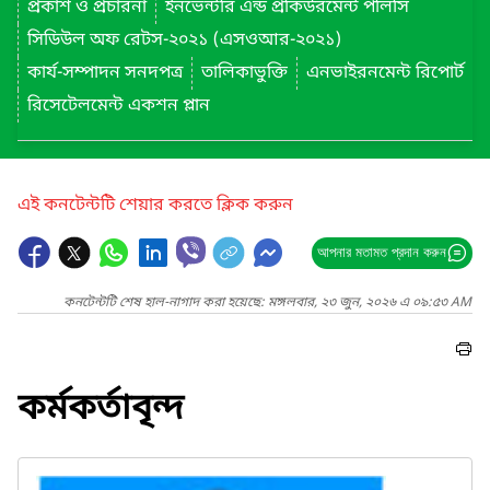
প্রকাশ ও প্রচারনা
ইনভেন্টরি এন্ড প্রকিউরমেন্ট পলিসি
সিডিউল অফ রেটস-২০২১ (এসওআর-২০২১)
কার্য-সম্পাদন সনদপত্র
তালিকাভুক্তি
এনভাইরনমেন্ট রিপোর্ট
রিসেটেলমেন্ট একশন প্লান
এই কনটেন্টটি শেয়ার করতে ক্লিক করুন
আপনার মতামত প্রদান করুন
কনটেন্টটি শেষ হাল-নাগাদ করা হয়েছে: মঙ্গলবার, ২৩ জুন, ২০২৬ এ ০৯:৫৩ AM
কর্মকর্তাবৃন্দ