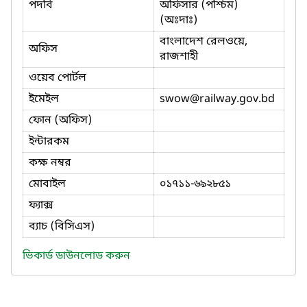
পদবি
অফিসার (পশ্চিম)
(অঃদাঃ)
বাংলাদেশ রেলওয়ে,
অফিস
রাজশাহী
ওয়েব পোর্টল
ইমেইল
swow
@railway.gov.bd
ফোন (অফিস)
ইন্টারকম
কক্ষ নম্বর
মোবাইল
০১৭১১-৬৯২৮৫১
ফ্যাক্স
ব্যাচ (বিসিএস)
ভিকার্ড ডাউনলোড করুন