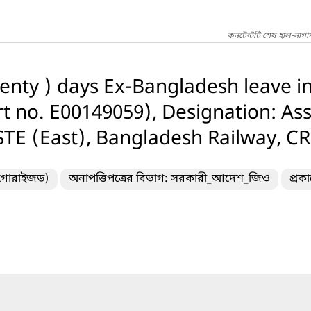
কনটেন্টটি শেষ হাল-নাগা
enty ) days Ex-Bangladesh leave in
 no. E00149059), Designation: Ass
STE (East), Bangladesh Railway, C
টাগোরাইজড)
অনাপত্তিপত্রের বিভাগ: সরকারী_আদেশ_জিও
প্রক