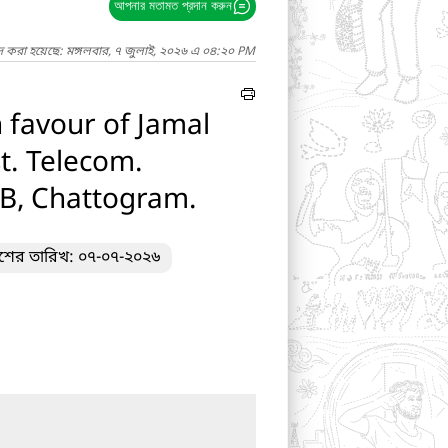
আপনার মতামত প্রদান করুন
দ করা হয়েছে: মঙ্গলবার, ৭ জুলাই, ২০২৬ এ ০৪:২০ PM
 favour of Jamal
t. Telecom.
RB, Chattogram.
াশের তারিখ: ০৭-০৭-২০২৬