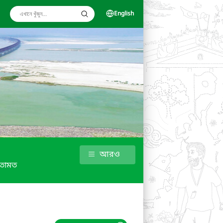
English
আরও
তামত