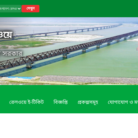
দেখুন
ওয়ে
েশ সরকার
রেলওয়ে ই-টিকিট
বিজ্ঞপ্তি
প্রকল্পসমূহ
যোগাযোগ ও ম