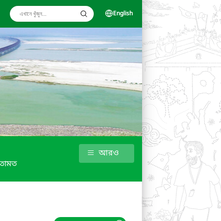
English
আরও
তামত