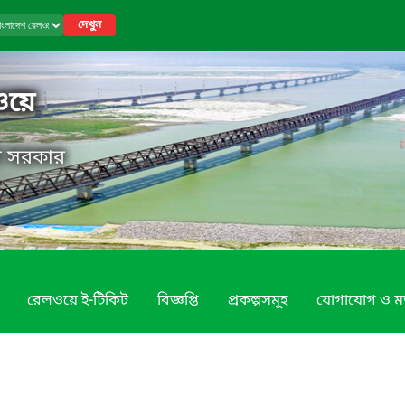
দেখুন
ওয়ে
েশ সরকার
রেলওয়ে ই-টিকিট
বিজ্ঞপ্তি
প্রকল্পসমূহ
যোগাযোগ ও ম