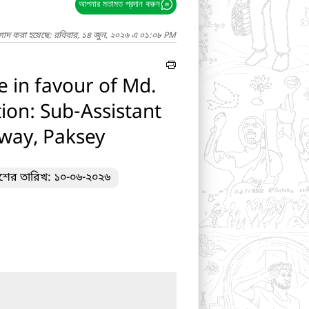
আপনার মতামত প্রদান করুন
াগাদ করা হয়েছে: রবিবার, ১৪ জুন, ২০২৬ এ ০১:০৮ PM
e in favour of Md.
ion: Sub-Assistant
lway, Paksey
াশের তারিখ: ১০-০৬-২০২৬