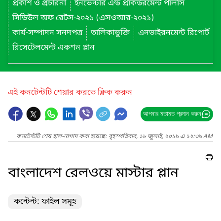
প্রকাশ ও প্রচারনা
ইনভেন্টরি এন্ড প্রকিউরমেন্ট পলিসি
সিডিউল অফ রেটস-২০২১ (এসওআর-২০২১)
কার্য-সম্পাদন সনদপত্র
তালিকাভুক্তি
এনভাইরনমেন্ট রিপোর্ট
রিসেটেলমেন্ট একশন প্লান
এই কনটেন্টটি শেয়ার করতে ক্লিক করুন
আপনার মতামত প্রদান করুন
কনটেন্টটি শেষ হাল-নাগাদ করা হয়েছে: বৃহস্পতিবার, ১৮ জুলাই, ২০১৯ এ ১২:৩৯ AM
বাংলাদেশ রেলওয়ে মাস্টার প্লান
কন্টেন্ট: ফাইল সমূহ