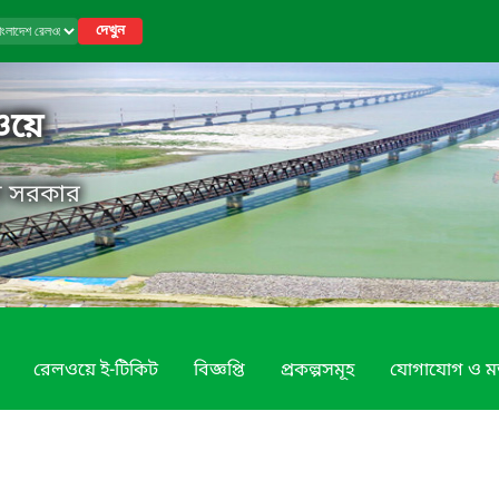
দেখুন
ওয়ে
েশ সরকার
রেলওয়ে ই-টিকিট
বিজ্ঞপ্তি
প্রকল্পসমূহ
যোগাযোগ ও ম