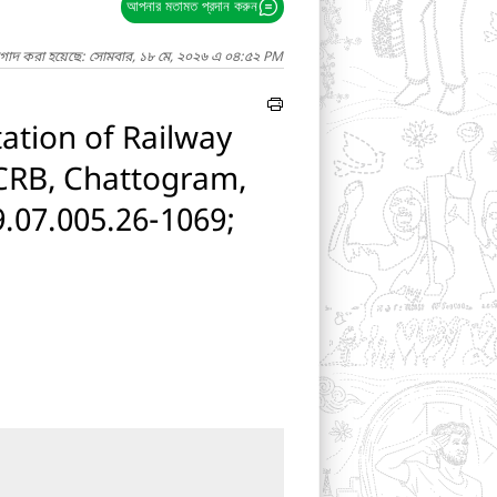
আপনার মতামত প্রদান করুন
াগাদ করা হয়েছে: সোমবার, ১৮ মে, ২০২৬ এ ০৪:৫২ PM
tation of Railway
 CRB, Chattogram,
.07.005.26-1069;