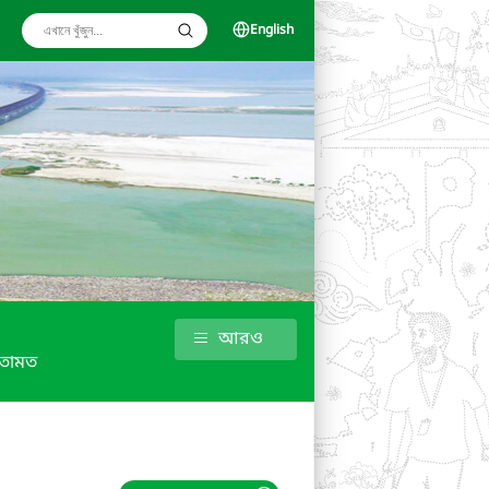
English
আরও
তামত