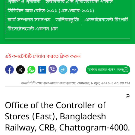
প্রকাশ ও প্রচারনা
ইনভেন্টরি এন্ড প্রকিউরমেন্ট পলিসি
সিডিউল অফ রেটস-২০২১ (এসওআর-২০২১)
কার্য-সম্পাদন সনদপত্র
তালিকাভুক্তি
এনভাইরনমেন্ট রিপোর্ট
রিসেটেলমেন্ট একশন প্লান
এই কনটেন্টটি শেয়ার করতে ক্লিক করুন
আপনার মতামত প্রদান করুন
কনটেন্টটি শেষ হাল-নাগাদ করা হয়েছে: সোমবার, ৮ জুন, ২০২৬ এ ০৩:৪৪ PM
Office of the Controller of
Stores (East), Bangladesh
Railway, CRB, Chattogram-4000.