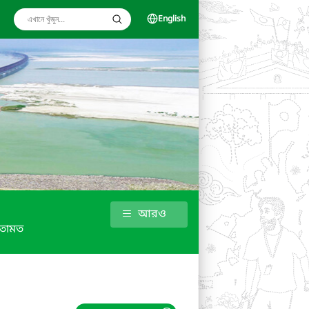
English
আরও
তামত