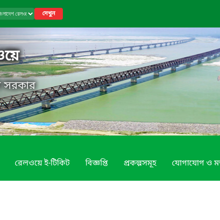
দেখুন
ওয়ে
েশ সরকার
রেলওয়ে ই-টিকিট
বিজ্ঞপ্তি
প্রকল্পসমূহ
যোগাযোগ ও ম