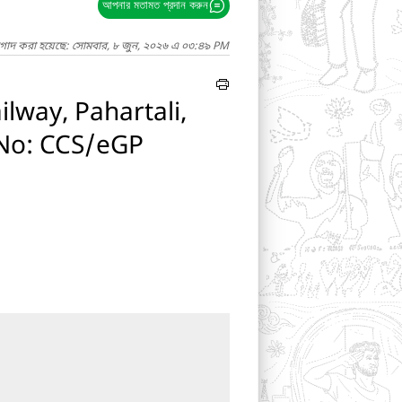
আপনার মতামত প্রদান করুন
াগাদ করা হয়েছে: সোমবার, ৮ জুন, ২০২৬ এ ০৩:৪৯ PM
ilway, Pahartali,
 No: CCS/eGP