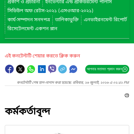
প্রকাশ ও প্রচারনা
ইনভেন্টরি এন্ড প্রকিউরমেন্ট পলিসি
সিডিউল অফ রেটস-২০২১ (এসওআর-২০২১)
কার্য-সম্পাদন সনদপত্র
তালিকাভুক্তি
এনভাইরনমেন্ট রিপোর্ট
রিসেটেলমেন্ট একশন প্লান
এই কনটেন্টটি শেয়ার করতে ক্লিক করুন
আপনার মতামত প্রদান করুন
কনটেন্টটি শেষ হাল-নাগাদ করা হয়েছে: রবিবার, ২৬ জুলাই, ২০২৬ এ ০২:৫২ PM
কর্মকর্তাবৃন্দ