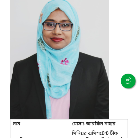
নাম
মোসাঃ আরফিন নাহার
সিনিয়র এসিসটেন্ট চীফ