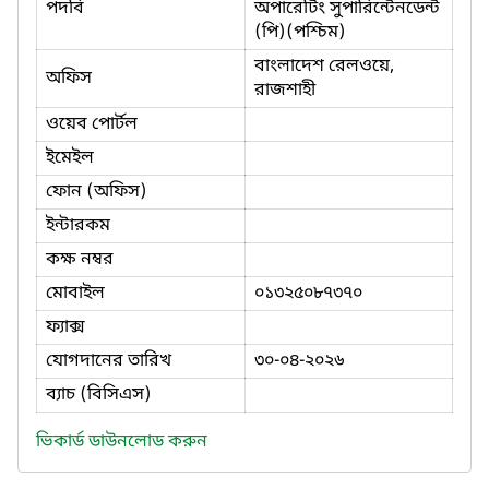
পদবি
অপারেটিং সুপারিন্টেনডেন্ট
(পি)(পশ্চিম)
বাংলাদেশ রেলওয়ে,
অফিস
রাজশাহী
ওয়েব পোর্টল
ইমেইল
ফোন (অফিস)
ইন্টারকম
কক্ষ নম্বর
মোবাইল
০১৩২৫০৮৭৩৭০
ফ্যাক্স
যোগদানের তারিখ
৩০-০৪-২০২৬
ব্যাচ (বিসিএস)
ভিকার্ড ডাউনলোড করুন