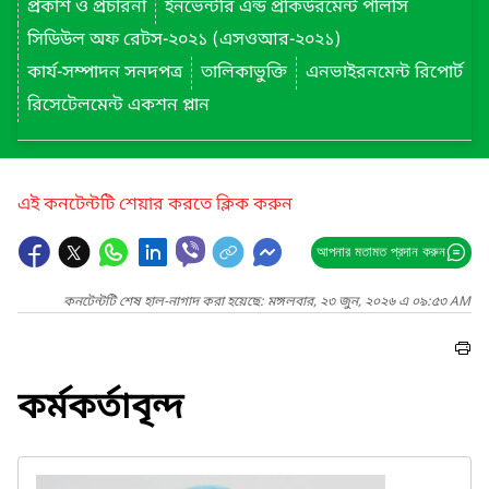
প্রকাশ ও প্রচারনা
ইনভেন্টরি এন্ড প্রকিউরমেন্ট পলিসি
সিডিউল অফ রেটস-২০২১ (এসওআর-২০২১)
কার্য-সম্পাদন সনদপত্র
তালিকাভুক্তি
এনভাইরনমেন্ট রিপোর্ট
রিসেটেলমেন্ট একশন প্লান
এই কনটেন্টটি শেয়ার করতে ক্লিক করুন
আপনার মতামত প্রদান করুন
কনটেন্টটি শেষ হাল-নাগাদ করা হয়েছে: মঙ্গলবার, ২৩ জুন, ২০২৬ এ ০৯:৫৩ AM
কর্মকর্তাবৃন্দ