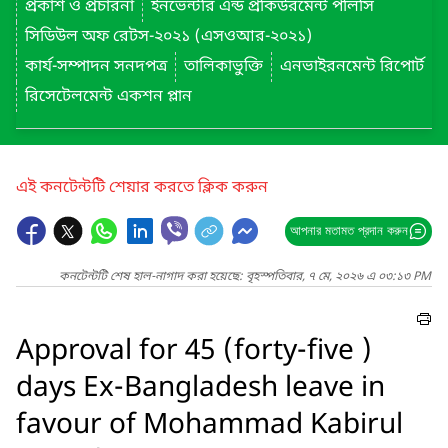
প্রকাশ ও প্রচারনা
ইনভেন্টরি এন্ড প্রকিউরমেন্ট পলিসি
সিডিউল অফ রেটস-২০২১ (এসওআর-২০২১)
কার্য-সম্পাদন সনদপত্র
তালিকাভুক্তি
এনভাইরনমেন্ট রিপোর্ট
রিসেটেলমেন্ট একশন প্লান
এই কনটেন্টটি শেয়ার করতে ক্লিক করুন
আপনার মতামত প্রদান করুন
কনটেন্টটি শেষ হাল-নাগাদ করা হয়েছে: বৃহস্পতিবার, ৭ মে, ২০২৬ এ ০৩:১৩ PM
Approval for 45 (forty-five )
days Ex-Bangladesh leave in
favour of Mohammad Kabirul