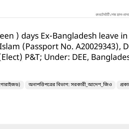
কনটেন্টটি শেষ হাল-নাগ
fteen ) days Ex-Bangladesh leave in
lam (Passport No. A20029343), De
(Elect) P&T; Under: DEE, Banglade
টাগোরাইজড)
অনাপত্তিপত্রের বিভাগ: সরকারী_আদেশ_জিও
প্রক