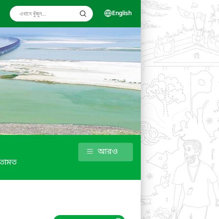
English
আরও
তামত