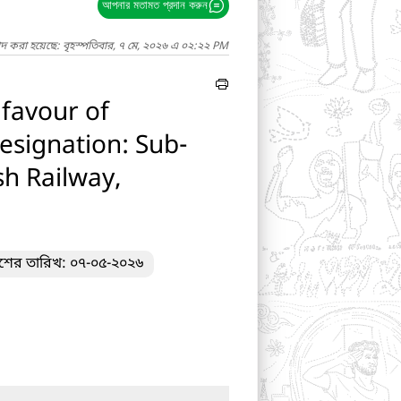
আপনার মতামত প্রদান করুন
াদ করা হয়েছে: বৃহস্পতিবার, ৭ মে, ২০২৬ এ ০২:২২ PM
 favour of
signation: Sub-
sh Railway,
াশের তারিখ: ০৭-০৫-২০২৬