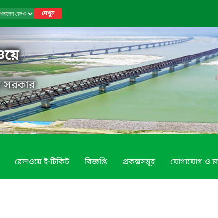
দেখুন
ওয়ে
েশ সরকার
রেলওয়ে ই-টিকিট
বিজ্ঞপ্তি
প্রকল্পসমূহ
যোগাযোগ ও ম