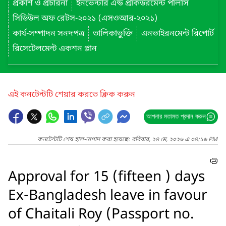
প্রকাশ ও প্রচারনা
ইনভেন্টরি এন্ড প্রকিউরমেন্ট পলিসি
সিডিউল অফ রেটস-২০২১ (এসওআর-২০২১)
কার্য-সম্পাদন সনদপত্র
তালিকাভুক্তি
এনভাইরনমেন্ট রিপোর্ট
রিসেটেলমেন্ট একশন প্লান
এই কনটেন্টটি শেয়ার করতে ক্লিক করুন
আপনার মতামত প্রদান করুন
কনটেন্টটি শেষ হাল-নাগাদ করা হয়েছে: রবিবার, ২৪ মে, ২০২৬ এ ০৪:১৬ PM
Approval for 15 (fifteen ) days
Ex-Bangladesh leave in favour
of Chaitali Roy (Passport no.