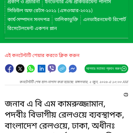
প্রকাশ ও প্রচারনা
ইনভেন্টরি এন্ড প্রকিউরমেন্ট পলিসি
সিডিউল অফ রেটস-২০২১ (এসওআর-২০২১)
কার্য-সম্পাদন সনদপত্র
তালিকাভুক্তি
এনভাইরনমেন্ট রিপোর্ট
রিসেটেলমেন্ট একশন প্লান
এই কনটেন্টটি শেয়ার করতে ক্লিক করুন
আপনার মতামত প্রদান করুন
কনটেন্টটি শেষ হাল-নাগাদ করা হয়েছে: মঙ্গলবার, ২ জুন, ২০২৬ এ ১০:০০ AM
জনাব এ বি এম কামরুজ্জামান,
পদবীঃ বিভাগীয় রেলওয়ে ব্যবস্থাপক,
বাংলাদেশ রেলওয়ে, ঢাকা, অধীনঃ