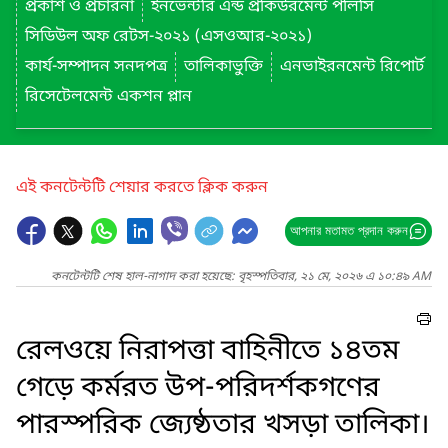
প্রকাশ ও প্রচারনা
ইনভেন্টরি এন্ড প্রকিউরমেন্ট পলিসি
সিডিউল অফ রেটস-২০২১ (এসওআর-২০২১)
কার্য-সম্পাদন সনদপত্র
তালিকাভুক্তি
এনভাইরনমেন্ট রিপোর্ট
রিসেটেলমেন্ট একশন প্লান
এই কনটেন্টটি শেয়ার করতে ক্লিক করুন
আপনার মতামত প্রদান করুন
কনটেন্টটি শেষ হাল-নাগাদ করা হয়েছে: বৃহস্পতিবার, ২১ মে, ২০২৬ এ ১০:৪৯ AM
রেলওয়ে নিরাপত্তা বাহিনীতে ১৪তম
গেড়ে কর্মরত উপ-পরিদর্শকগণের
পারস্পরিক জ্যেষ্ঠতার খসড়া তালিকা।