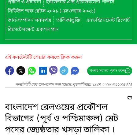
প্রকাশ ও প্রচারনা
ইনভেন্টরি এন্ড প্রকিউরমেন্ট পলিসি
সিডিউল অফ রেটস-২০২১ (এসওআর-২০২১)
কার্য-সম্পাদন সনদপত্র
তালিকাভুক্তি
এনভাইরনমেন্ট রিপোর্ট
রিসেটেলমেন্ট একশন প্লান
এই কনটেন্টটি শেয়ার করতে ক্লিক করুন
আপনার মতামত প্রদান করুন
কনটেন্টটি শেষ হাল-নাগাদ করা হয়েছে: বৃহস্পতিবার, ২১ মে, ২০২৬ এ ১১:৩৫ AM
বাংলাদেশ রেলওয়ের প্রকৌশল
বিভাগের (পূর্ব ও পশ্চিমাঞ্চল) মেট
পদের জ্যেষ্ঠতার খসড়া তালিকা ।