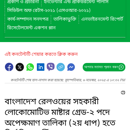
প্রকাশ ও প্রচারনা
ইনভেন্টরি এন্ড প্রকিউরমেন্ট পলিসি
সিডিউল অফ রেটস-২০২১ (এসওআর-২০২১)
কার্য-সম্পাদন সনদপত্র
তালিকাভুক্তি
এনভাইরনমেন্ট রিপোর্ট
রিসেটেলমেন্ট একশন প্লান
এই কনটেন্টটি শেয়ার করতে ক্লিক করুন
আপনার মতামত প্রদান করুন
কনটেন্টটি শেষ হাল-নাগাদ করা হয়েছে: বৃহস্পতিবার, ৬ নভেম্বর, ২০২৫ এ ১০:৩২ PM
বাংলাদেশ রেলওয়ের সহকারী
লোকোমোটিভ মাষ্টার গ্রেড-২ পদে
অপেক্ষমাণ তালিকা (২য় ধাপ) হতে