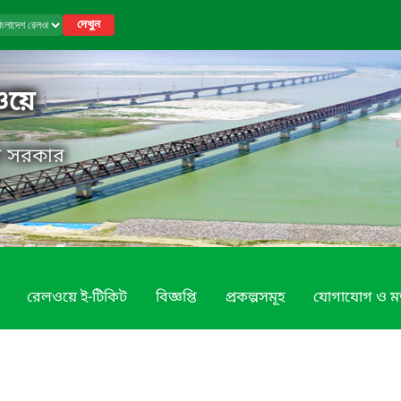
দেখুন
ওয়ে
েশ সরকার
রেলওয়ে ই-টিকিট
বিজ্ঞপ্তি
প্রকল্পসমূহ
যোগাযোগ ও ম