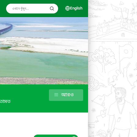
English
আরও
তামত