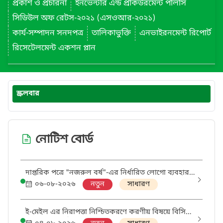
প্রকাশ ও প্রচারনা
ইনভেন্টরি এন্ড প্রকিউরমেন্ট পলিসি
সিডিউল অফ রেটস-২০২১ (এসওআর-২০২১)
কার্য-সম্পাদন সনদপত্র
তালিকাভুক্তি
এনভাইরনমেন্ট রিপোর্ট
রিসেটেলমেন্ট একশন প্লান
স্ক্রলবার
নোটিশ বোর্ড
দাপ্তরিক পত্রে "নজরুল বর্ষ"-এর নির্ধারিত লোগো ব্যবহার
প্রসঙ্গে।
০৬-০৮-২০২৬
নতুন
সাধারণ
ই-মেইল এর নিরাপত্তা নিশ্চিতকরণে করণীয় বিষয়ে বিসিসি
এর গুরুত্বপূর্ণ নির্দেশনা।