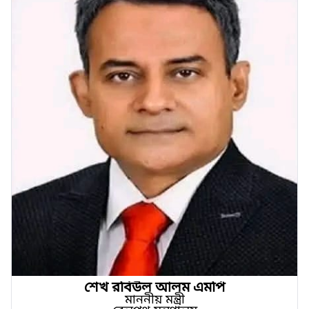
শেখ রবিউল আলম এমপি
মাননীয় মন্ত্রী