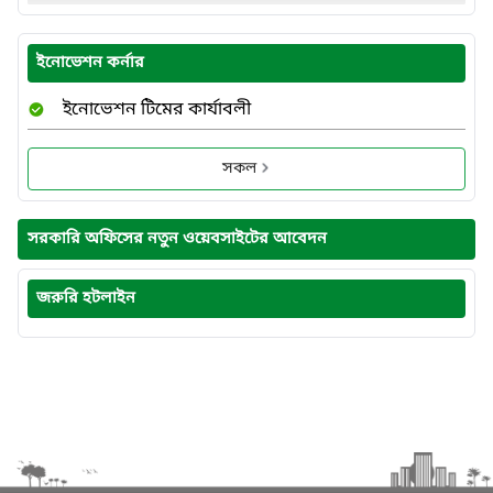
ইনোভেশন কর্নার
ইনোভেশন টিমের কার্যাবলী
সকল
সরকারি অফিসের নতুন ওয়েবসাইটের আবেদন
জরুরি হটলাইন